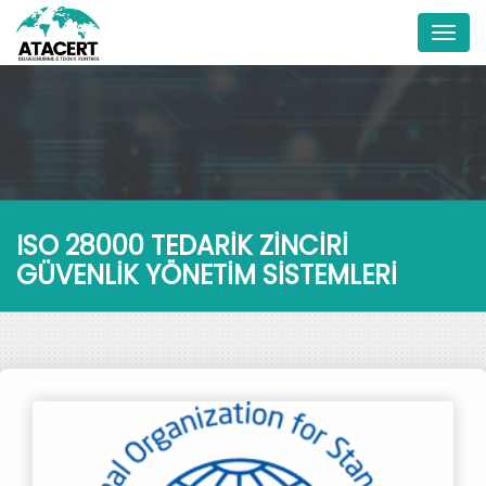
Menu
ISO 28000 TEDARİK ZİNCİRİ
GÜVENLİK YÖNETİM SİSTEMLERİ