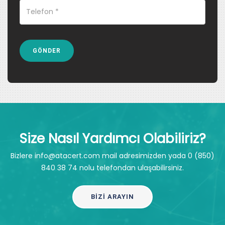
Size Nasıl Yardımcı Olabiliriz?
Bizlere info@atacert.com mail adresimizden yada 0 (850)
840 38 74 nolu telefondan ulaşabilirsiniz.
BIZI ARAYIN