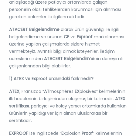
anlaşılacağı üzere patlayıcı ortamlarda çalışan
personelin olası tehlikelerden korunması için alınması
gereken önlemler ile ilgilenmektedir.
ATACERT Belgelendirme
olarak ürün güvenliği ile ilgili
belgelendirme ve ürünün
CE
ve
Exproof
markalanması
üzerine yapılan çalışmalarda sizlere hizmet
vermekteyiz. Ayrıntılı bilgi almak isteyenler, iletişim
adreslerimizden
ATACERT Belgelendirme
nin deneyimli
çalışanlarından bilgi alabilirler.
1) ATEX ve Exproof arasındaki fark nedir?
ATEX
, Fransızca “
AT
mosphéres
EX
plosives” kelimelerinin
ilk hecelerinin birleşiminden oluşmuş bir kelimedir.
ATEX
sertifikası
, parlayıcı ve kolay yanıcı ortamlarda kullanılan
ürünlerin yapıldığı yer için alınan uluslararası bir
sertifikadır.
EXPROOF
ise İngilizcede “
Ex
plosion
Proof
” kelimelerinin