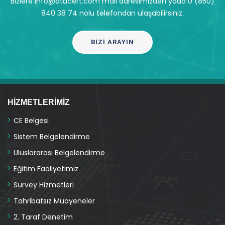
Bizlere info@atacert.com mail adresimizden yada 0 (850)
840 38 74 nolu telefondan ulaşabilirsiniz.
BIZI ARAYIN
HIZMETLERIMIZ
CE Belgesi
Sistem Belgelendirme
Uluslararası Belgelendirme
Eğitim Faaliyetimiz
Survey Hizmetleri
Tahribatsız Muayeneler
2. Taraf Denetim