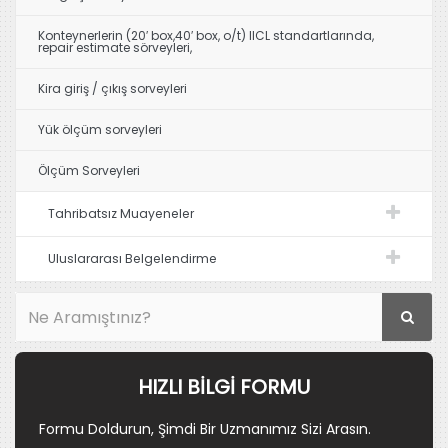
Konteynerlerin (20′ box,40′ box, o/t) IICL standartlarında,
repair estimate sörveyleri,
Kira giriş / çıkış sorveyleri
Yük ölçüm sorveyleri
Ölçüm Sorveyleri
Tahribatsız Muayeneler
Uluslararası Belgelendirme
HIZLI BILGI FORMU
Formu Doldurun, Şimdi Bir Uzmanımız Sizi Arasın.