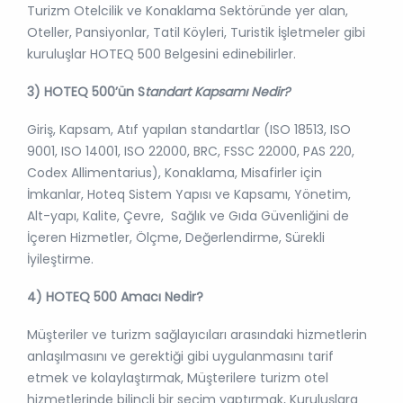
Turizm Otelcilik ve Konaklama Sektöründe yer alan,
Oteller, Pansiyonlar, Tatil Köyleri, Turistik İşletmeler gibi
kuruluşlar HOTEQ 500 Belgesini edinebilirler.
3) HOTEQ 500’ün
S
tandart Kapsamı Nedir?
Giriş, Kapsam, Atıf yapılan standartlar (ISO 18513, ISO
9001, ISO 14001, ISO 22000, BRC, FSSC 22000, PAS 220,
Codex Allimentarius), Konaklama, Misafirler için
İmkanlar, Hoteq Sistem Yapısı ve Kapsamı, Yönetim,
Alt-yapı, Kalite, Çevre, Sağlık ve Gıda Güvenliğini de
İçeren Hizmetler, Ölçme, Değerlendirme, Sürekli
İyileştirme.
4) HOTEQ 500 Amacı Nedir?
Müşteriler ve turizm sağlayıcıları arasındaki hizmetlerin
anlaşılmasını ve gerektiği gibi uygulanmasını tarif
etmek ve kolaylaştırmak, Müşterilere turizm otel
hizmetlerinde bilinçli bir seçim yaptırmak, Kuruluşlara