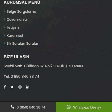
KURUMSAL MENÜ
Belge Sorgulama
Dökümanlar
İletişim
Kurumsal
Sık Sorulan Sorular
BIZE ULAŞIN
Şeyhli Mah. Gülfidan Sk. No:2 PENDİK / İSTANBUL
Tel
: 0 850 840 38 74
© 2020
Atacert
Tüm Hakları Saklıdır.
0 (850) 840 38 74
Whatsapp Destek