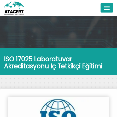
Menu
ISO 17025 Laboratuvar
Akreditasyonu İç Tetkikçi Eğitimi